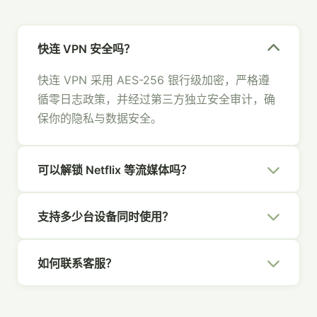
快连 VPN 安全吗？
快连 VPN 采用 AES-256 银行级加密，严格遵
循零日志政策，并经过第三方独立安全审计，确
保你的隐私与数据安全。
可以解锁 Netflix 等流媒体吗？
可以。快连 VPN 拥有专为流媒体优化的节点，
支持多少台设备同时使用？
支持 Netflix、Hulu、Disney+、YouTube 等主
流平台，畅享全球内容。
一个快连 VPN 账号支持 5 台设备同时在线，覆
如何联系客服？
盖你的所有设备，全家共享安全网络。
你可以通过官网右下角的在线聊天、发送邮件至
[email protected]
，或通过社交媒体联系我们，